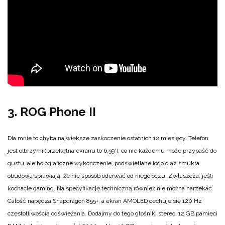
3. ROG Phone II
Dla mnie to chyba największe zaskoczenie ostatnich 12 miesięcy. Telefon
jest olbrzymi (przekątna ekranu to 6,59”), co nie każdemu może przypaść do
gustu, ale holograficzne wykończenie, podświetlane logo oraz smukła
obudowa sprawiają, że nie sposób oderwać od niego oczu. Zwłaszcza, jeśli
kochacie gaming. Na specyfikację techniczną również nie można narzekać.
Całość napędza Snapdragon 855+, a ekran AMOLED cechuje się 120 Hz
częstotliwością odświeżania. Dodajmy do tego głośniki stereo, 12 GB pamięci