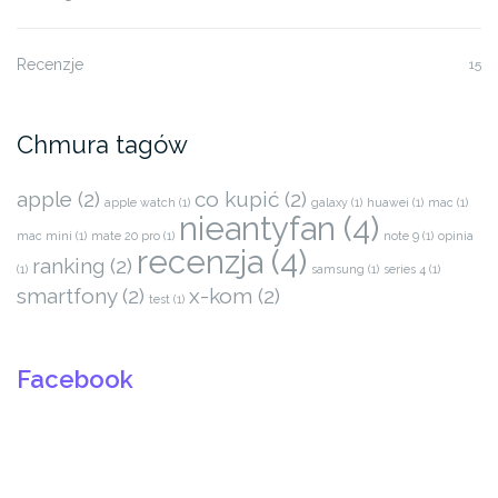
Recenzje
15
Chmura tagów
apple
(2)
co kupić
(2)
apple watch
(1)
galaxy
(1)
huawei
(1)
mac
(1)
nieantyfan
(4)
mac mini
(1)
mate 20 pro
(1)
note 9
(1)
opinia
recenzja
(4)
ranking
(2)
(1)
samsung
(1)
series 4
(1)
smartfony
(2)
x-kom
(2)
test
(1)
Facebook