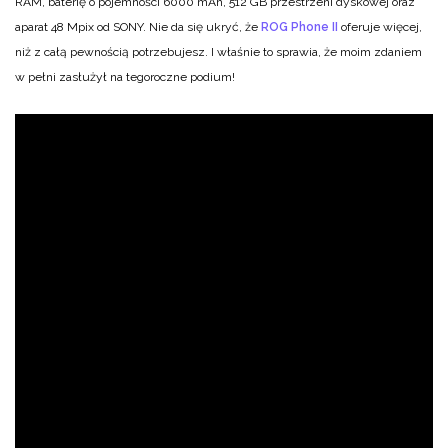
RAM, baterię o pojemności 6000 mAh, 512 GB przestrzeni dyskowej oraz
aparat 48 Mpix od SONY. Nie da się ukryć, że
ROG Phone II
oferuje więcej,
niż z całą pewnością potrzebujesz. I właśnie to sprawia, że moim zdaniem
w pełni zasłużył na tegoroczne podium!