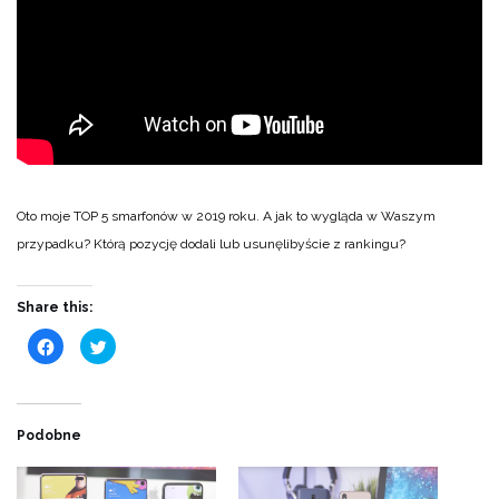
Oto moje TOP 5 smarfonów w 2019 roku. A jak to wygląda w Waszym
przypadku? Którą pozycję dodali lub usunęlibyście z rankingu?
Share this:
Click
Click
to
to
share
share
on
on
Facebook
Twitter
(Opens
(Opens
in
in
new
new
Podobne
window)
window)