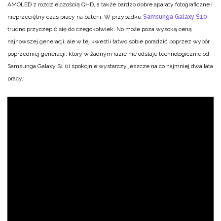
AMOLED z rozdzielczością QHD, a także bardzo dobre aparaty fotograficzne i
nieprzeciętny czas pracy na baterii. W przypadku
Samsunga Galaxy S10
trudno przyczepić się do czegokolwiek. No może poza wysoką ceną
najnowszej generacji, ale w tej kwestii łatwo sobie poradzić poprzez wybór
poprzedniej generacji, który w żadnym razie nie odstaje technologicznie od
Samsunga Galaxy S1 0i spokojnie wystarczy jeszcze na co najmniej dwa lata
pracy.