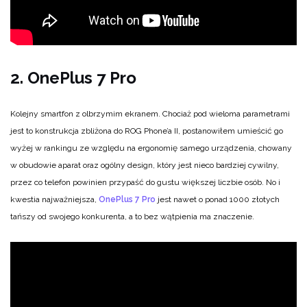
2. OnePlus 7 Pro
Kolejny smartfon z olbrzymim ekranem. Chociaż pod wieloma parametrami
jest to konstrukcja zbliżona do ROG Phone’a II, postanowiłem umieścić go
wyżej w rankingu ze względu na ergonomię samego urządzenia, chowany
w obudowie aparat oraz ogólny design, który jest nieco bardziej cywilny,
przez co telefon powinien przypaść do gustu większej liczbie osób. No i
kwestia najważniejsza,
OnePlus 7 Pro
jest nawet o ponad 1000 złotych
tańszy od swojego konkurenta, a to bez wątpienia ma znaczenie.