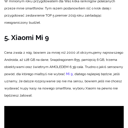
W minionym roku przygotowałem dla Was kilka rankingów polecanych
przeze mnie smartfonów. Tym razem postanowiłem iść o krok dalej i
przygotować zestawienie TOP 5 premier 2019 roku zakładając
nieograniczony budżet.
5. Xiaomi Mi 9
Cena zwala z nóg, bowiem za mniej niż 2000 zł otrzymujemy najnowszego
Androida, aż 128 GB na dane, Snapdragonem 855, pamięcią 6 GB, trzema
obiektywami oraz świetnym AMOLEDEM 6,39-cala. Trudno o jakiś sensowny
powód, dla którego miałbyś nie wybrać
Mi 9
, dlatego najlepiej będzie, jeśli
uznamy, że dalsze rozpisywanie się nie ma sensu, bowiem jeśli nie chcesz
wydawać kupy kasy na nowego smartfona, wyboru Xiaomi na pewno nie
będziesz żałował.