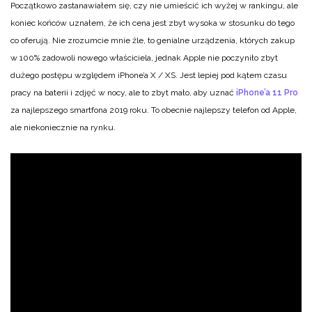
Początkowo zastanawiałem się, czy nie umieścić ich wyżej w rankingu, ale
koniec końców uznałem, że ich cena jest zbyt wysoka w stosunku do tego
co oferują. Nie zrozumcie mnie źle, to genialne urządzenia, których zakup
w 100% zadowoli nowego właściciela, jednak Apple nie poczyniło zbyt
dużego postępu względem iPhone’a X / XS. Jest lepiej pod kątem czasu
pracy na baterii i zdjęć w nocy, ale to zbyt mało, aby uznać
iPhone’a 11 Pro
za najlepszego smartfona 2019 roku. To obecnie najlepszy telefon od Apple,
ale niekoniecznie na rynku.