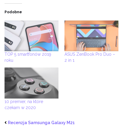
Facebook
Twitter
(Opens
(Opens
in
in
new
new
Podobne
window)
window)
TOP 5 smartfonów 2019
ASUS ZenBook Pro Duo –
roku
2 in 1
10 premier, na które
czekam w 2020
Recenzja Samsunga Galaxy M21