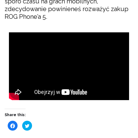
sporo czasu na grach mobilnych,
zdecydowanie powinieneś rozważyć zakup
ROG Phone’a 5.
Share this:
Click
Click
to
to
share
share
on
on