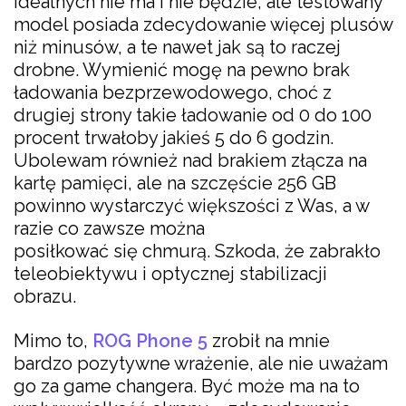
idealnych nie ma i nie będzie, ale testowany
model posiada zdecydowanie więcej plusów
niż minusów, a te nawet jak są to raczej
drobne. Wymienić mogę na pewno brak
ładowania bezprzewodowego, choć z
drugiej strony takie ładowanie od 0 do 100
procent trwałoby jakieś 5 do 6 godzin.
Ubolewam również nad brakiem złącza na
kartę pamięci, ale na szczęście 256 GB
powinno wystarczyć większości z Was, a w
razie co zawsze można
posiłkować się chmurą. Szkoda, że zabrakło
teleobiektywu i optycznej stabilizacji
obrazu.
Mimo to,
ROG Phone 5
zrobił na mnie
bardzo pozytywne wrażenie, ale nie uważam
go za game changera. Być może ma na to