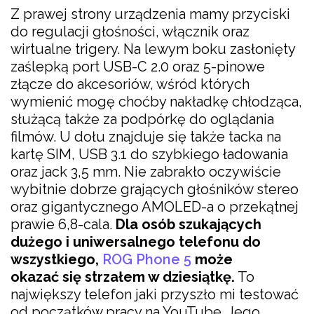
Z prawej strony urządzenia mamy przyciski
do regulacji głośności, włącznik oraz
wirtualne trigery. Na lewym boku zasłonięty
zaślepką port USB-C 2.0 oraz 5-pinowe
złącze do akcesoriów, wśród których
wymienić mogę choćby nakładkę chłodząca,
służącą także za podpórkę do oglądania
filmów. U dołu znajduje się także tacka na
kartę SIM, USB 3.1 do szybkiego ładowania
oraz jack 3,5 mm. Nie zabrakło oczywiście
wybitnie dobrze grających głośników stereo
oraz gigantycznego AMOLED-a o przekątnej
prawie 6,8-cala.
Dla osób szukających
dużego i uniwersalnego telefonu do
wszystkiego,
ROG Phone 5
może
okazać się strzałem w dziesiątkę.
To
największy telefon jaki przyszło mi testować
od początków pracy na YouTube. Jego