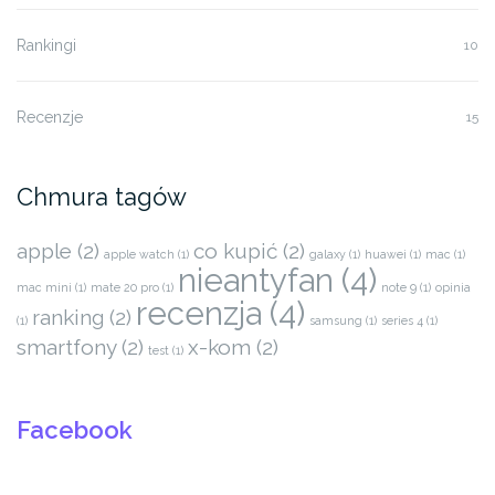
Rankingi
10
Recenzje
15
Chmura tagów
apple
(2)
co kupić
(2)
apple watch
(1)
galaxy
(1)
huawei
(1)
mac
(1)
nieantyfan
(4)
mac mini
(1)
mate 20 pro
(1)
note 9
(1)
opinia
recenzja
(4)
ranking
(2)
(1)
samsung
(1)
series 4
(1)
smartfony
(2)
x-kom
(2)
test
(1)
Facebook