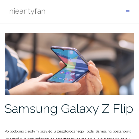
Przejdź
nieantyfan
do
treści
Samsung Galaxy Z Flip
Po podobno ciepłym przyjęciu zeszłorocznego Folda, Samsung postanowił