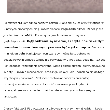
Po rozłożeniu Samsunga naszym oczom ukaże się 6,7-cala wyświetlacz w
kinowych proporcjach 22:9 i rozdzielczości 2636×1080 pikseli. Rzecz jasna
jest to Dynamic AMOLED z nasyconymi kolorami oraz wysoce
głęboką czernią.
Kąty widzenia są świetne, a i czytelność w każdym
warunkach oświetleniowych powinna być wystarczająca.
Frontowy
mini ekran pełni funkcję pomocniczą, aby można było zobaczyć
podstawowe informacje (aktualnie odtwarzany utwór, data, godzina, itp.) bez
konieczności rozkładania smartfona. Samo zgięcie ekranu jest wyczuwalne
w dotyku równie mocno co w Samsungu Galaxy Fold, jednak da się do tego
szybko przyzwyczaić. Producent zachwalał podczas prezentacji
ochronę wyświetlacza oraz odporność zawiasów przed pyłem i
potencjalnym zabrudzeniem. Jak będzie w praktyce, zobaczymy za
jakiś czas.
Cieszy fakt, że Z Flip pozwala na użytkowanie przy niemal każdym kącie