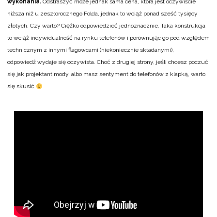
wykonania.
Odstraszyć może jednak sama cena, która jest oczywiście
niższa niż u zeszłorocznego Folda, jednak to wciąż ponad sześć tysięcy
złotych. Czy warto? Ciężko odpowiedzieć jednoznacznie. Taka konstrukcja
to wciąż indywidualność na rynku telefonów i porównując go pod względem
technicznym z innymi flagowcami (niekoniecznie składanymi),
odpowiedź wydaje się oczywista. Choć z drugiej strony, jeśli chcesz poczuć
się jak projektant mody, albo masz sentyment do telefonów z klapką, warto
się skusić