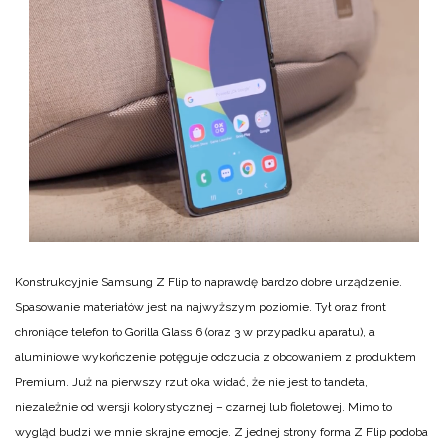
Konstrukcyjnie Samsung Z Flip to naprawdę bardzo dobre urządzenie.
Spasowanie materiałów jest na najwyższym poziomie. Tył oraz front
chroniące telefon to Gorilla Glass 6 (oraz 3 w przypadku aparatu), a
aluminiowe wykończenie potęguje odczucia z obcowaniem z produktem
Premium. Już na pierwszy rzut oka widać, że nie jest to tandeta,
niezależnie od wersji kolorystycznej – czarnej lub fioletowej. Mimo to
wygląd budzi we mnie skrajne emocje. Z jednej strony forma Z Flip podoba