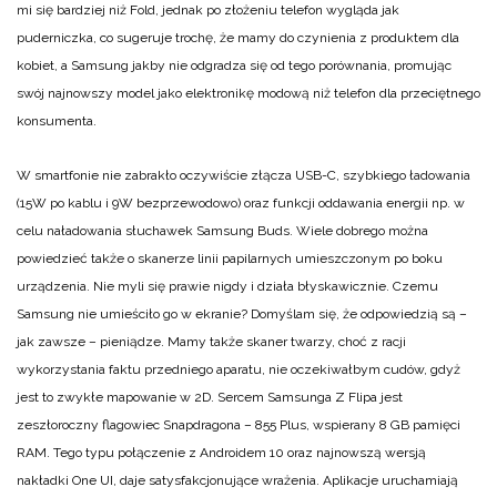
mi się bardziej niż Fold, jednak po złożeniu telefon wygląda jak
puderniczka, co sugeruje trochę, że mamy do czynienia z produktem dla
kobiet, a Samsung jakby nie odgradza się od tego porównania, promując
swój najnowszy model jako elektronikę modową niż telefon dla przeciętnego
konsumenta.
W smartfonie nie zabrakło oczywiście złącza USB-C, szybkiego ładowania
(15W po kablu i 9W bezprzewodowo) oraz funkcji oddawania energii np. w
celu naładowania słuchawek Samsung Buds. Wiele dobrego można
powiedzieć także o skanerze linii papilarnych umieszczonym po boku
urządzenia. Nie myli się prawie nigdy i działa błyskawicznie. Czemu
Samsung nie umieściło go w ekranie? Domyślam się, że odpowiedzią są –
jak zawsze – pieniądze. Mamy także skaner twarzy, choć z racji
wykorzystania faktu przedniego aparatu, nie oczekiwałbym cudów, gdyż
jest to zwykłe mapowanie w 2D. Sercem Samsunga Z Flipa jest
zeszłoroczny flagowiec Snapdragona – 855 Plus, wspierany 8 GB pamięci
RAM. Tego typu połączenie z Androidem 10 oraz najnowszą wersją
nakładki One UI, daje satysfakcjonujące wrażenia. Aplikacje uruchamiają