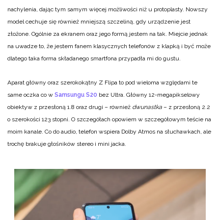
nachylenia, dając tym samym więcej możliwości niż u protoplasty. Nowszy
model cechuje się również mniejszą szczeliną, gdy urządzenie jest
złożone. Ogólnie za ekranem oraz jego formą jestem na tak. Miejcie jednak
na uwadze to, że jestem fanem klasycznych telefonów z klapką i być może
dlatego taka forma składanego smartfona przypadła mi do gustu.
Aparat główny oraz szerokokątny Z Flipa to pod wieloma względami te
same oczka co w
Samsungu S20
bez Ultra. Główny 12-megapikselowy
obiektyw z przesłoną 1.8 oraz drugi – również
dwunastka
– z przesłoną 2.2
o szerokości 123 stopni. O szczegółach opowiem w szczegółowym teście na
moim kanale. Co do audio, telefon wspiera Dolby Atmos na słuchawkach, ale
trochę brakuje głośników stereo i mini jacka.