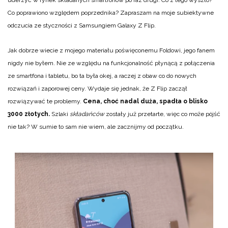
uderzyć w rynek składanych smartfonów po raz drugi. Co z tego wyszło?
Co poprawiono względem poprzednika? Zapraszam na moje subiektywne
odczucia ze styczności z Samsungiem Galaxy Z Flip.
Jak dobrze wiecie z mojego materiału poświęconemu Foldowi, jego fanem
nigdy nie byłem. Nie ze względu na funkcjonalność płynącą z połączenia
ze smartfona i tabletu, bo ta była okej, a raczej z obaw co do nowych
rozwiązań i zaporowej ceny. Wydaje się jednak, że Z Flip zaczął
rozwiązywać te problemy.
Cena, choć nadal duża, spadła o blisko
3000 złotych.
Szlaki
składańców
zostały już przetarte, więc co może pójść
nie tak? W sumie to sam nie wiem, ale zacznijmy od początku.