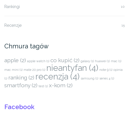
Rankingi
10
Recenzje
15
Chmura tagów
apple
(2)
co kupić
(2)
apple watch
(1)
galaxy
(1)
huawei
(1)
mac
(1)
nieantyfan
(4)
mac mini
(1)
mate 20 pro
(1)
note 9
(1)
opinia
recenzja
(4)
ranking
(2)
(1)
samsung
(1)
series 4
(1)
smartfony
(2)
x-kom
(2)
test
(1)
Facebook