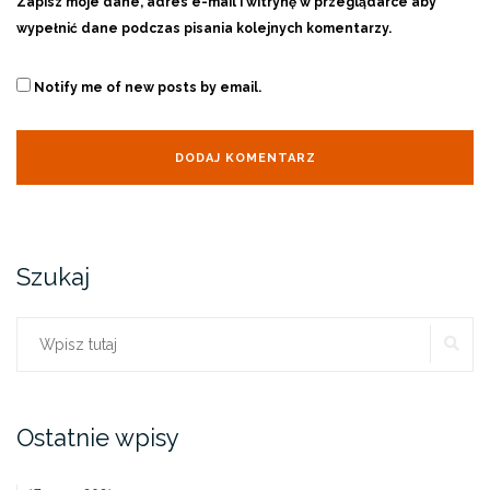
Zapisz moje dane, adres e-mail i witrynę w przeglądarce aby
wypełnić dane podczas pisania kolejnych komentarzy.
Notify me of new posts by email.
Szukaj
SZ
Szukaj:
Ostatnie wpisy