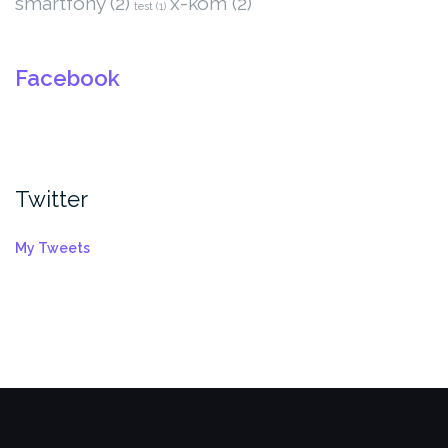
smartfony
(2)
x-kom
(2)
test
(1)
Facebook
Twitter
My Tweets