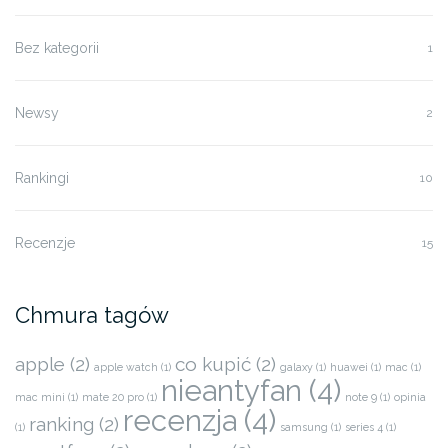
Bez kategorii
1
Newsy
2
Rankingi
10
Recenzje
15
Chmura tagów
apple
(2)
co kupić
(2)
apple watch
(1)
galaxy
(1)
huawei
(1)
mac
(1)
nieantyfan
(4)
mac mini
(1)
mate 20 pro
(1)
note 9
(1)
opinia
recenzja
(4)
ranking
(2)
(1)
samsung
(1)
series 4
(1)